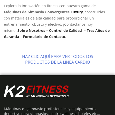
Explora la innovación en fitness con nuestra gama de
Máquinas de Gimnasio Convergentes
Luxury
, construidas
con materiales de alta calidad para proporcionar un
entrenamiento robusto y efectivo. ¡Contáctanos hoy
mismo!
Sobre Nosotros
–
Control de Calidad
–
Tres Años de
Garantía
–
Formulario de Contacto
.
HAZ CLIC AQUÍ PARA VER TODOS LOS
PRODUCTOS DE LA LÍNEA CARDIO
Máquinas de gimnasio profesionales y equipamiento
deportivo para gimnasios, centro wellness, hoteles etc...