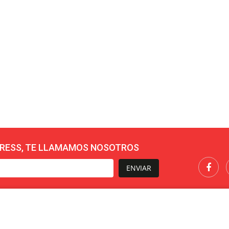
RESS, TE LLAMAMOS NOSOTROS
ENVIAR
Añadir Presupuesto
SUELO PUZZLE TATAMI
INFORMACIÓN