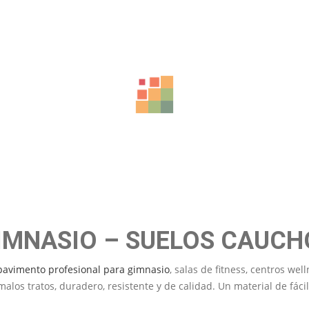
UELOS Y PAVIMENTOS FITNE
IMNASIO – SUELOS CAUCHO
pavimento profesional para gimnasio
, salas de fitness, centros w
los tratos, duradero, resistente y de calidad. Un material de fáci