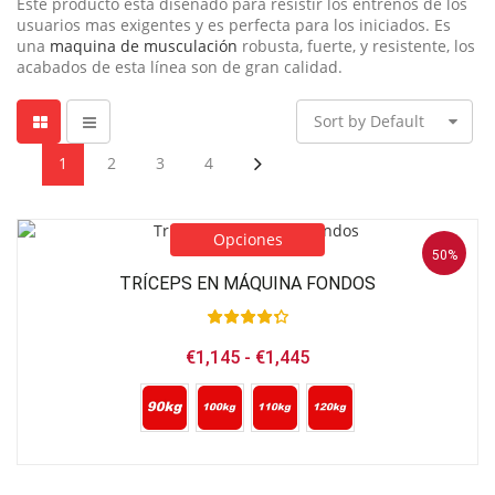
Este producto esta diseñado para resistir los entrenos de los
usuarios mas exigentes y es perfecta para los iniciados. Es
una
maquina de musculación
robusta, fuerte, y resistente, los
acabados de esta línea son de gran calidad.
Sort by Default
1
2
3
4
Este
producto
tiene
Opciones
múltiples
50%
variantes.
TRÍCEPS EN MÁQUINA FONDOS
Las
opciones
se
Rango
€
1,145
-
€
1,445
pueden
de
elegir
precios:
desde
en
€1,145
la
Este
hasta
página
producto
€1,445