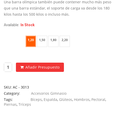
desde
Una barra olímpica también puede contener mucho más peso
€45
que una barra estándar, el soporte de carga va desde los 180
hasta
kilos hasta los 500 kilos o incluso más.
€95
Available:
In Stock
Largo
1,20
1,50
1,80
2,20
Añadir Presupuesto
SKU:
AC - 3013
Category:
Accesorios Gimnasio
Tags:
Bíceps
,
Espalda
,
Glúteos
,
Hombros
,
Pectoral
,
Piernas
,
Tríceps