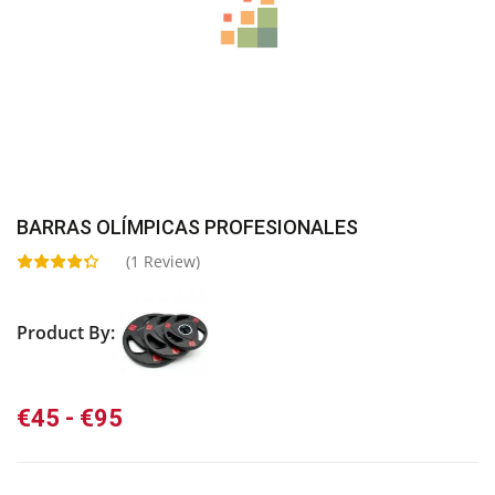
BARRAS OLÍMPICAS PROFESIONALES
(
1
Review)
Product By:
Rango
€
45
-
€
95
de
precios: