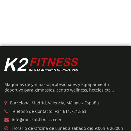
Añadir Presupuesto
MANERAL AGARRE TRÍCEPS Y BÍCEPS
Máquinas de gimnasio profesionales y equipamiento
El
El
€
17
€
19
deportivo para gimnasios, centro wellness, hoteles etc...
precio
precio
original
actual
era:
es:
Barcelona, Madrid, Valencia, Málaga - España
€19.
€17.
Teléfono de Contacto: +34 611.721.863
7%
Info@muscul-fitness.com
Horario de Oficina de Lunes a sábado de: 9:00h a 20:00h