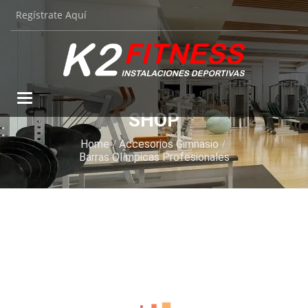
Regístrate Aquí
Toggle
navigation
SHOP
Home
Accesorios Gimnasio
Barras Olímpicas Profesionales