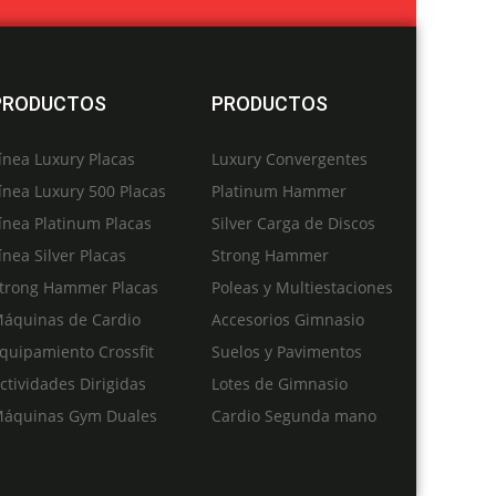
PRODUCTOS
PRODUCTOS
ínea Luxury Placas
Luxury Convergentes
ínea Luxury 500 Placas
Platinum Hammer
ínea Platinum Placas
Silver Carga de Discos
ínea Silver Placas
Strong Hammer
trong Hammer Placas
Poleas y Multiestaciones
áquinas de Cardio
Accesorios Gimnasio
quipamiento Crossfit
Suelos y Pavimentos
ctividades Dirigidas
Lotes de Gimnasio
áquinas Gym Duales
Cardio Segunda mano