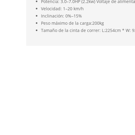
Potencia
:
3
.
0
–
7
.
0
HP
(
2
.
2
kw
)
Voltaje
de
aliment
Velocidad
:
1
–
2
0
km
/
h
Inclina
ción
:
0
%
–
1
5
%
Peso
máximo
de
la
carga
:
2
0
0
kg
Tamaño
de la
cinta
de
correr
:
L
:
2
2
5
4cm
*
W
:
9