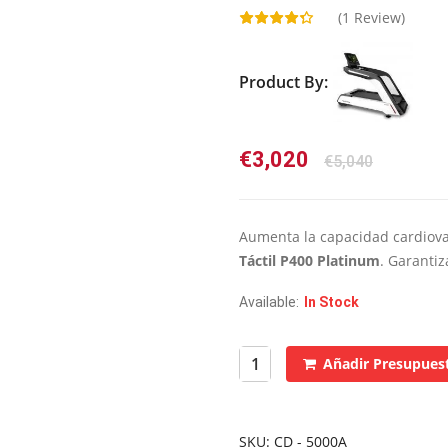
(
1
Review)
Product By:
El
El
€
3,020
€
5,040
precio
precio
original
actual
era:
es:
Aumenta la capacidad cardiov
€5,040.
€3,020.
Táctil P400 Platinum
. Garanti
Available:
In Stock
Añadir Presupues
SKU:
CD - 5000A