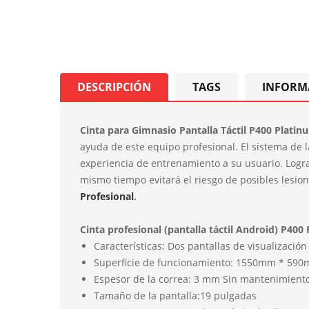
DESCRIPCIÓN
TAGS
INFORM
Cinta para Gimnasio Pantalla Táctil P400 Platin
ayuda de este equipo profesional. El sistema de 
experiencia de entrenamiento a su usuario. Lograr
mismo tiempo evitará el riesgo de posibles lesio
Profesional
.
Cinta
profesional
(
pantalla
táctil
Android
) P400
Características
:
Dos
pantalla
s
de
visualiza
ción
Superficie
de
funcionamiento
:
1
5
5
0
mm
*
5
9
0
Espesor
de
la
correa
:
3
mm
S
in
mantenimient
Tamaño
de
la
pantalla
:
1
9
pulgada
s