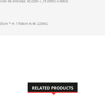
a
ción
de entrada
:
AC
2
2
0
v
+
_
1
0
(
5
0
hz
o
6
0
hz
)
2
5cm
*
H
:
1
7
6
8cm
N
.
W
.
:
2
2
5
KG
RELATED PRODUCTS