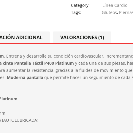
Category:
Línea Cardio
Tags:
Glúteos
,
Pierna
ACIÓN ADICIONAL
VALORACIONES (1)
um
. Entrena y desarrolle su condición cardiovascular, increment
la
cinta Pantalla Táctil P400 Platinum
y cada una de sus piezas, h
á aumentar la resistencia, gracias a la fluidez de movimiento que 
nes.
Moderna pantalla
que permite hacer un seguimiento de cada s
 Platinum
mm
o (AUTOLUBRICADA)