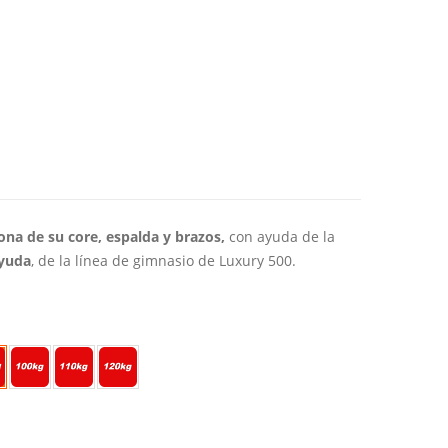
o
os:
e
ona de su core, espalda y brazos,
con ayuda de la
95
yuda
, de la línea de gimnasio de Luxury 500.
a
95