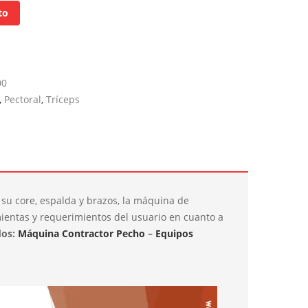
to
00
,
Pectoral
,
Tríceps
e su core, espalda y brazos, la máquina de
amientas y requerimientos del usuario en cuanto a
dos:
Máquina Contractor Pecho
–
Equipos