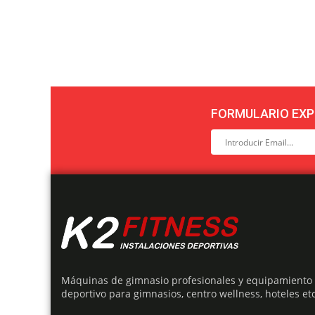
FORMULARIO EXP
Máquinas de gimnasio profesionales y equipamiento
deportivo para gimnasios, centro wellness, hoteles etc