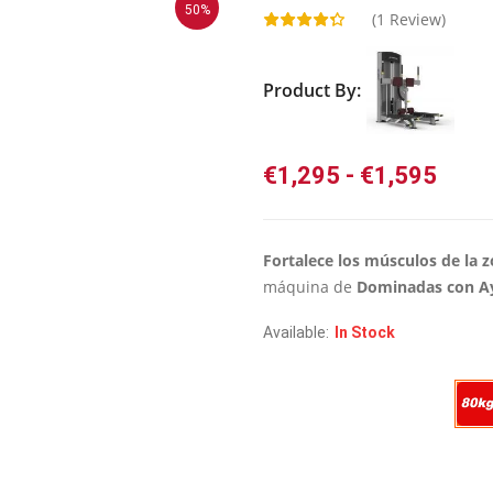
50%
(
1
Review)
Product By:
Rang
€
1,295
-
€
1,595
de
preci
desd
Fortalece los músculos de la z
€1,2
máquina de
Dominadas con A
hast
Available:
In Stock
€1,5
Peso Placas