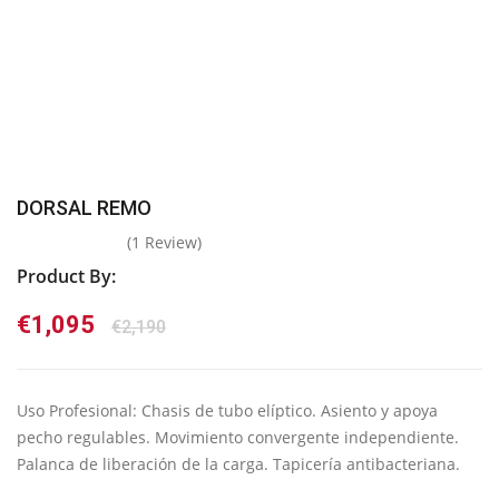
DORSAL REMO
(
1
Review)
Product By:
El
El
€
1,095
€
2,190
precio
precio
original
actual
era:
es:
Uso Profesional: Chasis de tubo elíptico. Asiento y apoya
€2,190.
€1,095.
pecho regulables. Movimiento convergente independiente.
Palanca de liberación de la carga. Tapicería antibacteriana.