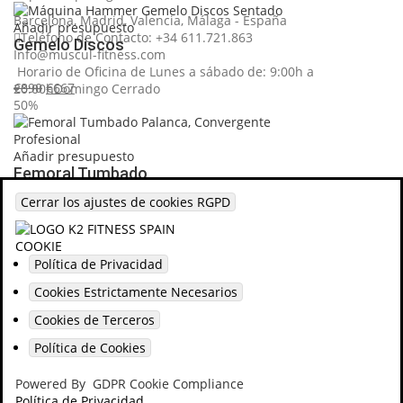
original
actual
Barcelona, Madrid, Valencia, Málaga - España
era:
es:
Añadir presupuesto
Teléfono de Contacto: +34 611.721.863
Gemelo Discos
€2,190.
€1,095.
Info@muscul-fitness.com
Horario de Oficina de Lunes a sábado de: 9:00h a
El
El
€
890
€
667
20:00h
Domingo Cerrado
precio
precio
50%
original
actual
© 2002 K2 FITNESS - Todos los derechos reservados.
era:
es:
€890.
€667.
Añadir presupuesto
Femoral Tumbado
Cerrar los ajustes de cookies RGPD
El
El
€
2,190
€
1,095
precio
precio
50%
original
actual
Política de Privacidad
era:
es:
€2,190.
€1,095.
Cookies Estrictamente Necesarios
Cookies de Terceros
Política de Cookies
Powered By
GDPR Cookie Compliance
Política de Privacidad