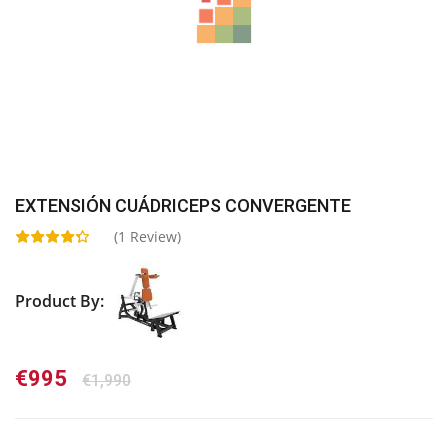
EXTENSIÓN CUÁDRICEPS CONVERGENTE
(
1
Review)
Product By:
El
El
€
995
€
1,990
precio
precio
original
actual