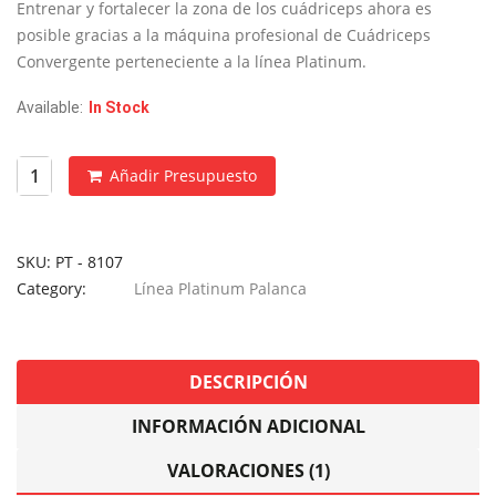
era:
es:
Entrenar y fortalecer la zona de los cuádriceps ahora es
€1,990.
€995.
posible gracias a la máquina profesional de Cuádriceps
Convergente perteneciente a la línea Platinum.
Available:
In Stock
Añadir Presupuesto
SKU:
PT - 8107
Category:
Línea Platinum Palanca
DESCRIPCIÓN
INFORMACIÓN ADICIONAL
VALORACIONES (1)