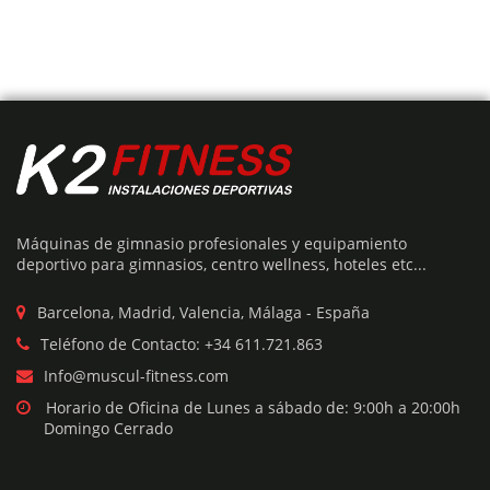
Añadir Presupuesto
MÁQUINA SQUAT RACK
Máquinas de gimnasio profesionales y equipamiento
El
El
€
1,195
€
2,390
deportivo para gimnasios, centro wellness, hoteles etc...
precio
precio
original
actual
era:
es:
Barcelona, Madrid, Valencia, Málaga - España
€2,390.
€1,195.
Teléfono de Contacto: +34 611.721.863
50%
Info@muscul-fitness.com
Horario de Oficina de Lunes a sábado de: 9:00h a 20:00h
Domingo Cerrado