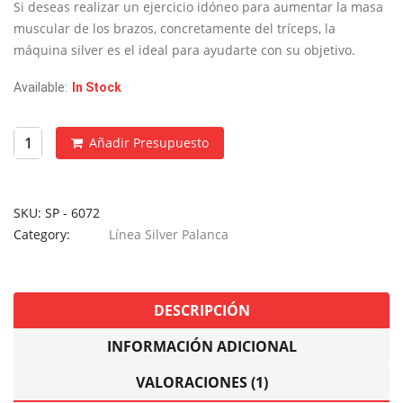
era:
es:
Si deseas realizar un ejercicio idóneo para aumentar la masa
€1,990.
€995.
muscular de los brazos, concretamente del tríceps, la
máquina silver es el ideal para ayudarte con su objetivo.
Available:
In Stock
Añadir Presupuesto
SKU:
SP - 6072
Category:
Línea Silver Palanca
DESCRIPCIÓN
INFORMACIÓN ADICIONAL
VALORACIONES (1)