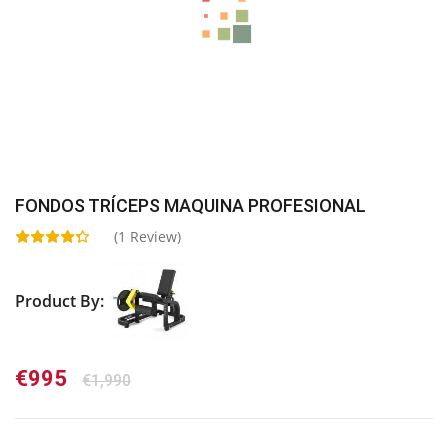
FONDOS TRÍCEPS MAQUINA PROFESIONAL
(
1
Review)
Product By:
El
El
€
995
€
1,990
precio
precio
original
actual