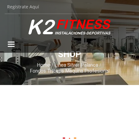
Regístrate Aquí
Toggle
navigation
SHOP
Home
Línea Silver Palanca
Fondos Tríceps Maquina Profesional