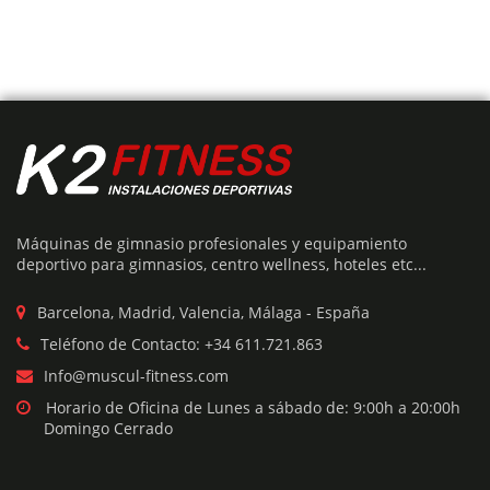
Añadir Presupuesto
MÁQUINA POWER RANK
Máquinas de gimnasio profesionales y equipamiento
El
El
€
1,495
€
2,990
deportivo para gimnasios, centro wellness, hoteles etc...
precio
precio
original
actual
era:
es:
Barcelona, Madrid, Valencia, Málaga - España
€2,990.
€1,495.
Teléfono de Contacto: +34 611.721.863
50%
Info@muscul-fitness.com
Horario de Oficina de Lunes a sábado de: 9:00h a 20:00h
Domingo Cerrado