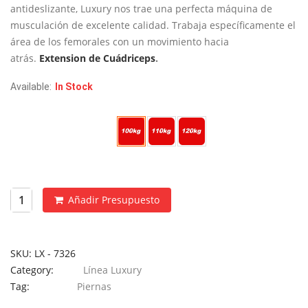
€1,695
antideslizante, Luxury nos trae una perfecta máquina de
hasta
musculación de excelente calidad. Trabaja específicamente el
€1,895
área de los femorales con un movimiento hacia
atrás.
Extension de Cuádriceps
.
Available:
In Stock
Peso Placas
Añadir Presupuesto
SKU:
LX - 7326
Category:
Línea Luxury
Tag:
Piernas