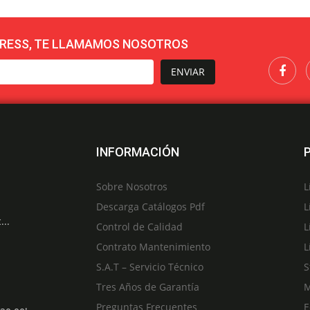
RESS, TE LLAMAMOS NOSOTROS
ENVIAR
INFORMACIÓN
Sobre Nosotros
L
Descarga Catálogos Pdf
L
...
Control de Calidad
L
Contrato Mantenimiento
L
S.A.T – Servicio Técnico
S
Tres Años de Garantía
M
Preguntas Frecuentes
E