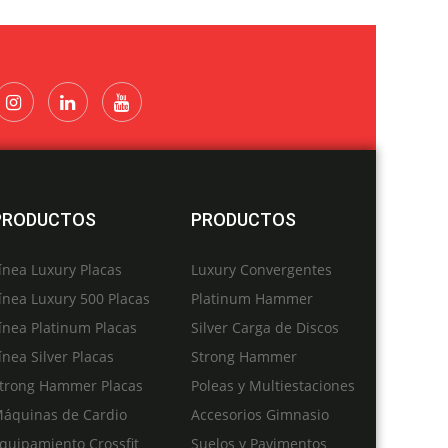
PRODUCTOS
PRODUCTOS
ínea Luxury Placas
Luxury Convergentes
ínea Luxury 500 Placas
Platinum Hammer
ínea Platinum Placas
Silver Carga de Discos
ínea Silver Placas
Strong Hammer
trong Hammer Placas
Poleas y Multiestaciones
áquinas de Cardio
Accesorios Gimnasio
quipamiento Crossfit
Suelos y Pavimentos