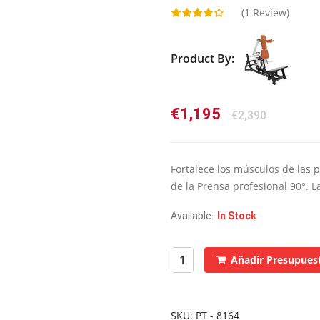
(
1
Review)
Product By:
El
El
€
1,195
€
2,390
precio
precio
original
actual
era:
es:
Fortalece los músculos de las
€2,390.
€1,195.
de la Prensa profesional 90°. 
Available:
In Stock
Añadir Presupues
SKU:
PT - 8164