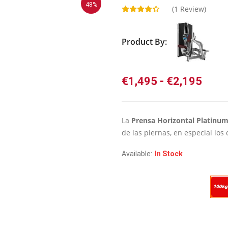
48%
(
1
Review)
Product By:
Rang
€
1,495
-
€
2,195
de
preci
desd
La
Prensa Horizontal Platinu
€1,4
de las piernas, en especial lo
hast
Available:
In Stock
€2,1
Peso Placas