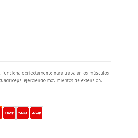
o
os:
e
m
, funciona perfectamente para trabajar los músculos
95
s cuádriceps, ejerciendo movimientos de extensión.
a
95