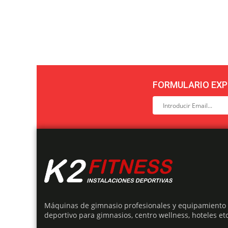
FORMULARIO EXP
Máquinas de gimnasio profesionales y equipamiento
deportivo para gimnasios, centro wellness, hoteles etc