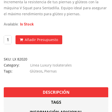
era:
es:
Incrementa la resistencia de tus piernas y glúteos con la
€3,390.
€1,995.
máquina V Squat para Sentadilla. Equipo ideal para asegurar
el máximo rendimiento para glúteo y piernas.
Available:
In Stock
Añadir Presupuesto
SKU:
LX 82020
Category:
Linea Luxury Isolaterales
Tags:
Glúteos
,
Piernas
DESCRIPCIÓN
TAGS