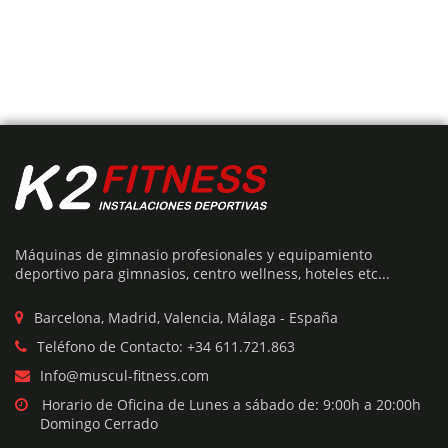
Este
producto
tiene
Añadir Presupuesto
múltiples
variantes.
PRESS BANCA CONVERGENTE
Las
opciones
se
Máquinas de gimnasio profesionales y equipamiento
El
El
€
1,495
€
2,990
pueden
deportivo para gimnasios, centro wellness, hoteles etc...
precio
precio
elegir
original
actual
era:
es:
en
Barcelona, Madrid, Valencia, Málaga - España
€2,990.
€1,495.
la
Teléfono de Contacto: +34 611.721.863
página
50%
Info@muscul-fitness.com
de
producto
Horario de Oficina de Lunes a sábado de: 9:00h a 20:00h
Domingo Cerrado