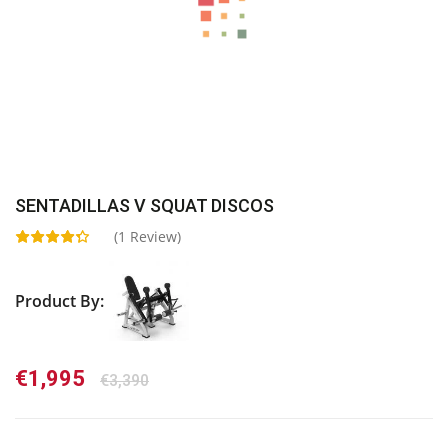
SENTADILLAS V SQUAT DISCOS
(
1
Review)
Product By:
El
El
€
1,995
€
3,390
precio
precio
original
actual