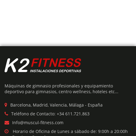
Añadir Presupuesto
MULTIESTACIÓN GIMNASIO 8 ESTACIONES – CRUCE
DE POLEAS
Máquinas de gimnasio profesionales y equipamiento
El
El
deportivo para gimnasios, centro wellness, hoteles etc...
€
6,734
€
10,890
precio
precio
original
actual
Barcelona, Madrid, Valencia, Málaga - España
era:
es:
Teléfono de Contacto: +34 611.721.863
€10,890.
€6,734.
27%
Info@muscul-fitness.com
Horario de Oficina de Lunes a sábado de: 9:00h a 20:00h