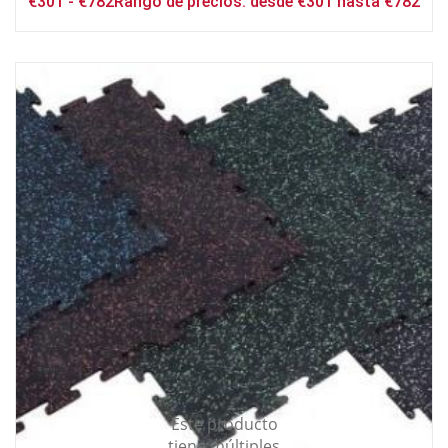
€
301
-
€
782
Rango de precios: desde €301 hasta €782
Este producto
tiene múltiples