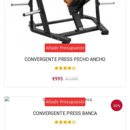
Añadir Presupuesto
CONVERGENTE PRESS PECHO ANCHO
El
El
€
995
€
1,990
precio
precio
original
actual
era:
es:
€1,990.
€995.
Añadir Presupuesto
50%
CONVERGENTE PRESS BANCA