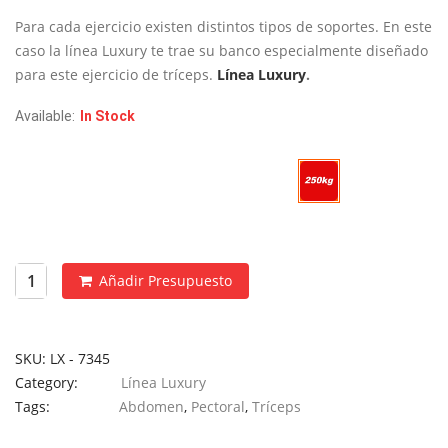
era:
es:
Para cada ejercicio existen distintos tipos de soportes. En este
€1,190.
€890.
caso la línea Luxury te trae su banco especialmente diseñado
para este ejercicio de tríceps.
Línea Luxury
.
Available:
In Stock
Carga Máxima
Añadir Presupuesto
SKU:
LX - 7345
Category:
Línea Luxury
Tags:
Abdomen
,
Pectoral
,
Tríceps