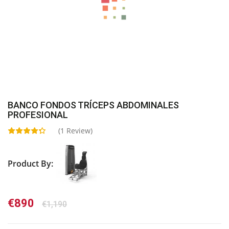
BANCO FONDOS TRÍCEPS ABDOMINALES
PROFESIONAL
(
1
Review)
Product By:
El
El
€
890
€
1,190
precio
precio
original
actual