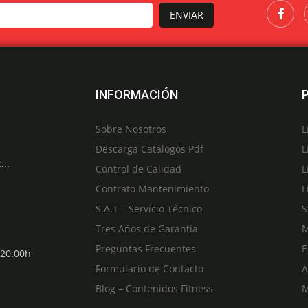
ENVIAR
INFORMACIÓN
Sobre Nosotros
L
Descarga Catálogos Pdf
L
...
Control de Calidad
L
Contrato Mantenimiento
L
S.A.T – Servicio Técnico
S
Tres Años de Garantía
M
Preguntas Frecuentes
E
 20:00h
Formulario de Contacto
A
Blog – Contenidos Fitness
M