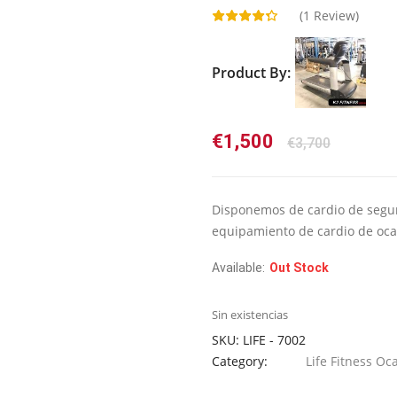
(
1
Review)
Product By:
El
El
€
1,500
€
3,700
precio
precio
original
actual
era:
es:
Disponemos de cardio de segun
€3,700.
€1,500.
equipamiento de cardio de oca
Available:
Out Stock
Sin existencias
SKU:
LIFE - 7002
Category:
Life Fitness Oc