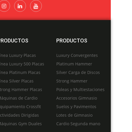
PRODUCTOS
PRODUCTOS
ínea Luxury Placas
Luxury Convergentes
ínea Luxury 500 Placas
Platinum Hammer
ínea Platinum Placas
Silver Carga de Discos
ínea Silver Placas
Strong Hammer
trong Hammer Placas
Poleas y Multiestaciones
áquinas de Cardio
Accesorios Gimnasio
quipamiento Crossfit
Suelos y Pavimentos
ctividades Dirigidas
Lotes de Gimnasio
áquinas Gym Duales
Cardio Segunda mano