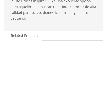
la Life Fitness Inspire 95T es una excelente opción
para aquellos que buscan una cinta de correr de alta
calidad para su uso doméstico o en un gimnasio
pequeño.
Related Products
59%
Añadir presupuesto
Bicicleta Segunda Mano Life Fitness 95C
El
El
€
3,700
€
1,500
precio
precio
30%
original
actual
era:
es:
Añadir presupuesto
Elíptica Life Fitness 95X
€3,700.
€1,500.
El
El
€
2,500
€
1,750
precio
precio
16%