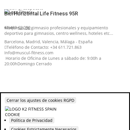
original
actual
era:
es:
Añadir presupuesto
Bici Horizontal Life Fitness 95R
€2,500.
€1,750.
El
El
€
2,489
€
2,090
Máquinas de gimnasio profesionales y equipamiento
precio
precio
deportivo para gimnasios, centro wellness, hoteles etc...
original
actual
Barcelona, Madrid, Valencia, Málaga - España
era:
es:
Teléfono de Contacto: +34 611.721.863
€2,489.
€2,090.
Info@muscul-fitness.com
Horario de Oficina de Lunes a sábado de: 9:00h a
20:00h
Domingo Cerrado
© 2002 K2 FITNESS - Todos los derechos reservados.
Cerrar los ajustes de cookies RGPD
Política de Privacidad
Cookies Estrictamente Necesarios