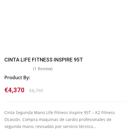
CINTA LIFE FITNESS INSPIRE 95T
(
1
Review)
Product By:
El
El
€
4,370
€
8,790
precio
precio
original
actual
era:
es:
Cinta Segunda Mano Life Fitness Inspire 95T – K2 Fitness
€8,790.
€4,370.
Ocasión. Compra maquinas de cardio profesionales de
segunda mano, revisadas por servicio técnico…