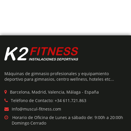
Añadir Presupuesto
MÁQUINA SQUAT LUNGE SENTADILLA
Máquinas de gimnasio profesionales y equipamiento
El
El
€
1,095
€
2,190
deportivo para gimnasios, centro wellness, hoteles etc...
precio
precio
original
actual
era:
es:
Barcelona, Madrid, Valencia, Málaga - España
€2,190.
€1,095.
Teléfono de Contacto: +34 611.721.863
50%
Info@muscul-fitness.com
Horario de Oficina de Lunes a sábado de: 9:00h a 20:00h
Domingo Cerrado