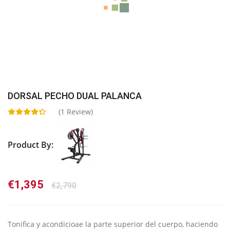
DORSAL PECHO DUAL PALANCA
(
1
Review)
Product By:
El
El
€
1,395
€
2,790
precio
precio
original
actual
era:
es:
Tonifica y acondicioae la parte superior del cuerpo, haciendo