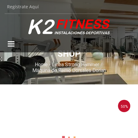
Regístrate Aquí
Toggle
navigation
SHOP
Home
Línea Strong Hammer
Máquina de Remo Dorsales Dorian
50%