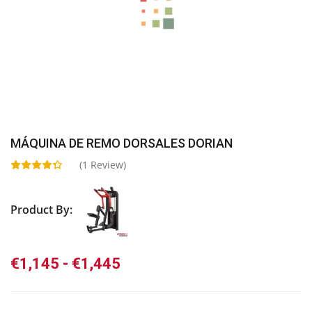
MÁQUINA DE REMO DORSALES DORIAN
(
1
Review)
Product By:
Rango
€
1,145
-
€
1,445
de
precios: