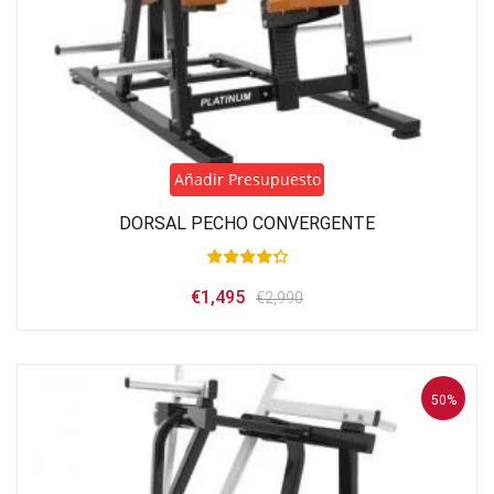
Añadir Presupuesto
DORSAL PECHO CONVERGENTE
El
El
€
1,495
€
2,990
precio
precio
original
actual
era:
es:
€2,990.
€1,495.
50%