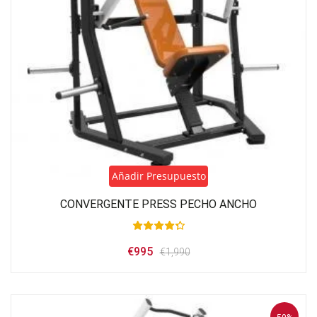
Añadir Presupuesto
CONVERGENTE PRESS PECHO ANCHO
El
El
€
995
€
1,990
precio
precio
original
actual
era:
es:
€1,990.
€995.