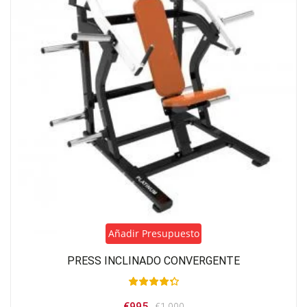
Añadir Presupuesto
PRESS INCLINADO CONVERGENTE
El
El
€
995