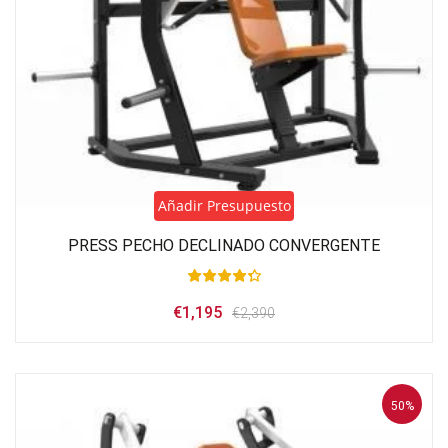
Añadir Presupuesto
PRESS PECHO DECLINADO CONVERGENTE
El
El
€
1,195
€
2,390
precio
precio
original
actual
era:
es:
€2,390.
€1,195.
50%