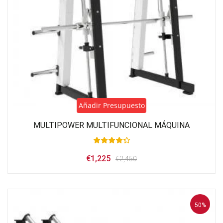
Añadir Presupuesto
MULTIPOWER MULTIFUNCIONAL MÁQUINA
El
El
€
1,225
€
2,450
precio
precio
original
actual
era:
es:
€2,450.
€1,225.
50%