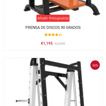
Añadir Presupuesto
PRENSA DE DISCOS 90 GRADOS
El
El
€
1,195
€
2,390
precio
precio
original
actual
era:
es:
€2,390.
€1,195.
50%