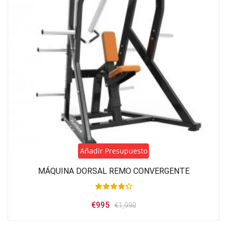
Añadir Presupuesto
MÁQUINA DORSAL REMO CONVERGENTE
El
El
€
995
€
1,990
precio
precio
original
actual