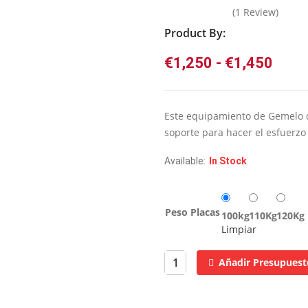
(
1
Review)
Product By:
Rang
€
1,250
-
€
1,450
de
preci
desd
Este equipamiento de Gemelo 
€1,2
soporte para hacer el esfuerzo 
hast
Available:
In Stock
€1,4
Peso Placas
100kg
110Kg
120Kg
Limpiar
Añadir Presupuest