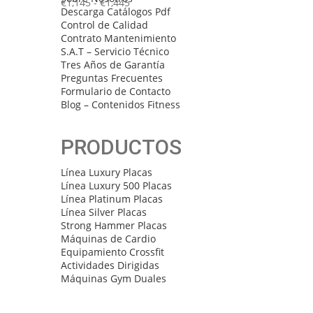
en
Rango
€
1,145
-
€
1,445
variantes.
Descarga Catálogos Pdf
la
de
Las
Control de Calidad
página
precios:
opciones
Contrato Mantenimiento
de
desde
se
S.A.T – Servicio Técnico
producto
€1,145
pueden
Tres Años de Garantía
hasta
elegir
Preguntas Frecuentes
€1,445
en
Formulario de Contacto
la
Blog – Contenidos Fitness
página
de
producto
PRODUCTOS
Línea Luxury Placas
Línea Luxury 500 Placas
Línea Platinum Placas
Línea Silver Placas
Strong Hammer Placas
Máquinas de Cardio
Equipamiento Crossfit
Actividades Dirigidas
Máquinas Gym Duales