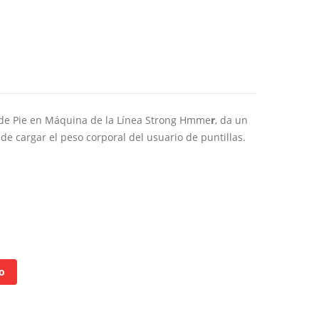
o
os:
e
de Pie en Máquina de la Línea Strong Hmme
r
, da un
50
de cargar el peso corporal del usuario de puntillas.
a
50
o