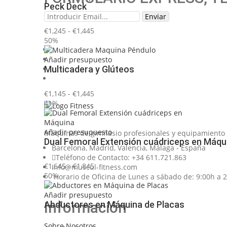
pueden
Peck Deck
hasta
producto
elegir
€1,445
tiene
Enviar
en
múltiples
la
Rango
€
1,245
-
€
1,445
variantes.
página
de
50%
Las
de
precios:
opciones
producto
desde
Este
Añadir presupuesto
se
Multicadera y Glúteos
€1,245
producto
pueden
hasta
tiene
elegir
€1,445
múltiples
en
Rango
€
1,145
-
€
1,445
variantes.
la
de
41%
Las
página
precios:
opciones
de
desde
se
producto
€1,145
Este
Añadir presupuesto
Máquinas de gimnasio profesionales y equipamiento de
pueden
Dual Femoral Extensión cuádriceps en Máqu
hasta
producto
elegir
Barcelona, Madrid, Valencia, Málaga - España
€1,445
tiene
en
Teléfono de Contacto: +34 611.721.863
múltiples
la
Rango
€
1,645
-
€
1,845
Info@muscul-fitness.com
variantes.
página
de
50%
Horario de Oficina de Lunes a sábado de: 9:00h a 
Las
de
precios:
opciones
producto
desde
Este
Añadir presupuesto
se
Información
Abductores en Máquina de Placas
€1,645
producto
pueden
hasta
tiene
elegir
€1,845
múltiples
Sobre Nosotros