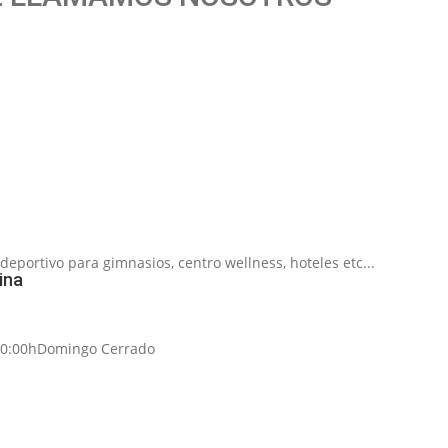
portivo para gimnasios, centro wellness, hoteles etc...
ina
20:00h
Domingo Cerrado