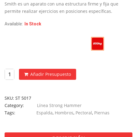
€2,890.
€1,445.
Smith es un aparato con una estructura firme y fija que
permite realizar ejercicios en posiciones específicas.
Available:
In Stock
Carga Máxima
Añadir Presupuesto
SKU:
ST 5017
Category:
Línea Strong Hammer
Tags:
Espalda
,
Hombros
,
Pectoral
,
Piernas