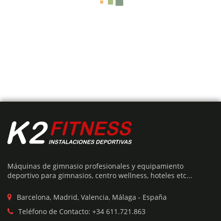
Este
producto
tiene
Añadir Presupuesto
múltiples
variantes.
MAQUINA HIP THRUST IMPULSO DE GLÚTEOS
Las
opciones
se
Máquinas de gimnasio profesionales y equipamiento
Rango
€
1,345
-
€
1,645
pueden
deportivo para gimnasios, centro wellness, hoteles etc...
de
elegir
precios:
desde
en
Barcelona, Madrid, Valencia, Málaga - España
€1,345
la
Teléfono de Contacto: +34 611.721.863
hasta
página
50%