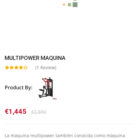
MULTIPOWER MAQUINA
(
1
Review)
Product By:
El
El
€
1,445
€
2,890
precio
precio
original
actual
era:
es:
La máquina multipower también conocida como máquina