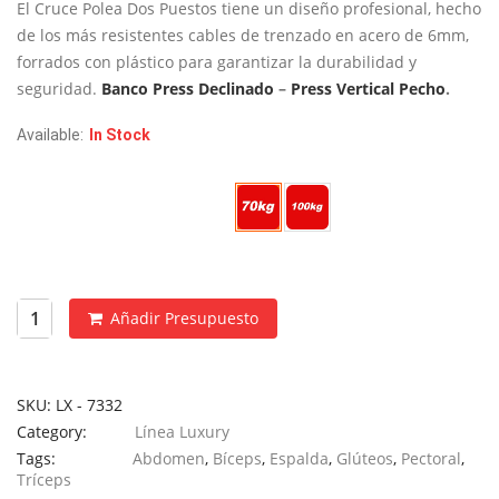
desde
El Cruce Polea Dos Puestos tiene un diseño profesional, hecho
€2,495
de los más resistentes cables de trenzado en acero de 6mm,
hasta
forrados con plástico para garantizar la durabilidad y
€2,745
seguridad.
Banco Press Declinado
–
Press Vertical Pecho
.
Available:
In Stock
Peso Placas
Añadir Presupuesto
SKU:
LX - 7332
Category:
Línea Luxury
Tags:
Abdomen
,
Bíceps
,
Espalda
,
Glúteos
,
Pectoral
,
Tríceps