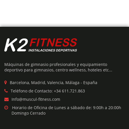
Este
producto
tiene
Añadir Presupuesto
múltiples
variantes.
MÁQUINA BANCO PRESS DECLINADO PROFESIONAL
Las
opciones
se
Máquinas de gimnasio profesionales y equipamiento
El
El
€
1,090
€
1,590
pueden
deportivo para gimnasios, centro wellness, hoteles etc...
precio
precio
elegir
original
actual
era:
es:
en
Barcelona, Madrid, Valencia, Málaga - España
€1,590.
€1,090.
la
Teléfono de Contacto: +34 611.721.863
página
31%
Info@muscul-fitness.com
de
producto
Horario de Oficina de Lunes a sábado de: 9:00h a 20:00h
Domingo Cerrado